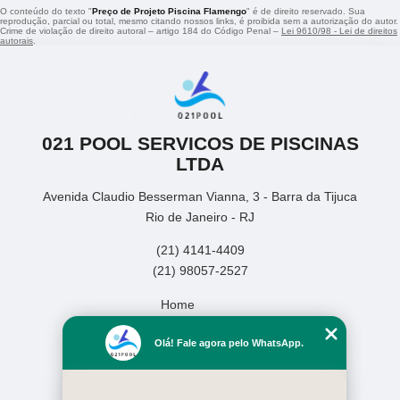
O conteúdo do texto "
Preço de Projeto Piscina Flamengo
" é de direito reservado. Sua
reprodução, parcial ou total, mesmo citando nossos links, é proibida sem a autorização do autor.
Crime de violação de direito autoral – artigo 184 do Código Penal –
Lei 9610/98 - Lei de direitos
autorais
.
021 POOL SERVICOS DE PISCINAS
LTDA
Avenida Claudio Besserman Vianna, 3 - Barra da Tijuca
Rio de Janeiro - RJ
(21) 4141-4409
(21) 98057-2527
Home
Empresa
Olá! Fale agora pelo WhatsApp.
Missão
Serviços
Contato