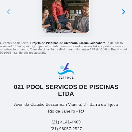
‹
›
O conteúdo do texto "
Projeto de Piscinas de Alvenaria Jardim Guanabara
" é de direito
reservado. Sua reprodução, parcial ou total, mesmo citando nossos links, é proibida sem a
autorização do autor. Crime de violação de direito autoral – artigo 184 do Código Penal –
Lei
9610/98 - Lei de direitos autorais
.
021 POOL SERVICOS DE PISCINAS
LTDA
Avenida Claudio Besserman Vianna, 3 - Barra da Tijuca
Rio de Janeiro - RJ
(21) 4141-4409
(21) 98057-2527