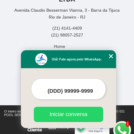
Avenida Claudio Besserman Vianna, 3 - Barra da Tijuca
Rio de Janeiro - RJ
(21) 4141-4409
(21) 98057-2527
Home
Empresa
Olá! Fale agora pelo WhatsApp.
Missão
Serviços
Contato
Mapa do site
Mais Serviços
O inteiro teor deste site está sujeito à proteção de direitos autorais. Copyright© 021
Iniciar conversa
POOL SERVICOS DE PISCINAS LTDA (Lei 9610 de 19/02/1998)
1