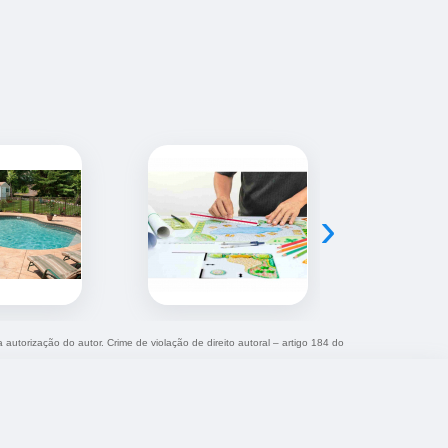
›
 autorização do autor. Crime de violação de direito autoral – artigo 184 do