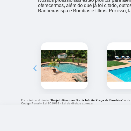
Nossos profissionais estão prontos para at
oferecermos, além do que já foi citado, outr
Banheiras spa e Bombas e filtros. Por isso, 
‹
O conteúdo do texto "
Projeto Piscinas Borda Infinita Praça da Bandeira
" é de
Código Penal –
Lei 9610/98 - Lei de direitos autorais
.