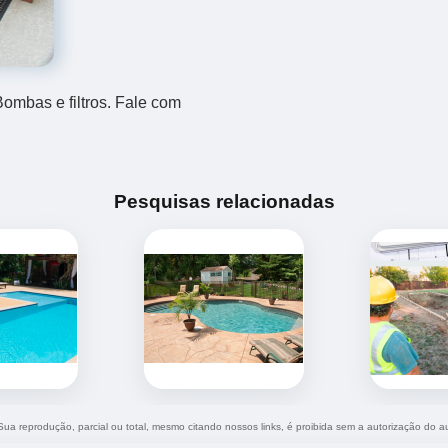
mbas e filtros. Fale com
Pesquisas relacionadas
 Sua reprodução, parcial ou total, mesmo citando nossos links, é proibida sem a autorização do a