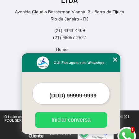
LTDA
Avenida Claudio Besserman Vianna, 3 - Barra da Tijuca
Rio de Janeiro - RJ
(21) 4141-4409
(21) 98057-2527
Home
Empresa
Olá! Fale agora pelo WhatsApp.
Missão
Serviços
Contato
Mapa do site
Mais Serviços
O inteiro teor deste site está sujeito à proteção de direitos autorais. Copyright© 021
Iniciar conversa
POOL SERVICOS DE PISCINAS LTDA (Lei 9610 de 19/02/1998)
1