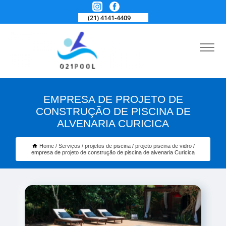
(21) 4141-4409
EMPRESA DE PROJETO DE
CONSTRUÇÃO DE PISCINA DE
ALVENARIA CURICICA
Home
Serviços
projetos de piscina
projeto piscina de vidro
empresa de projeto de construção de piscina de alvenaria Curicica