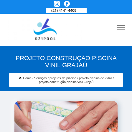
(21) 4141-4409
PROJETO CONSTRUÇÃO PISCINA
VINIL GRAJAÚ
Home
Serviços
projetos de piscina
projeto piscina de vidro
projeto construção piscina vinil Grajaú