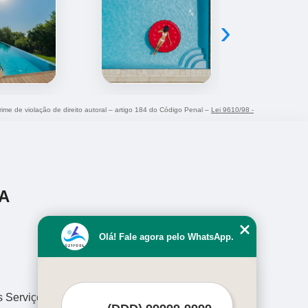
›
Crime de violação de direito autoral – artigo 184 do Código Penal –
Lei 9610/98 -
A
Olá! Fale agora pelo WhatsApp.
s Serviços