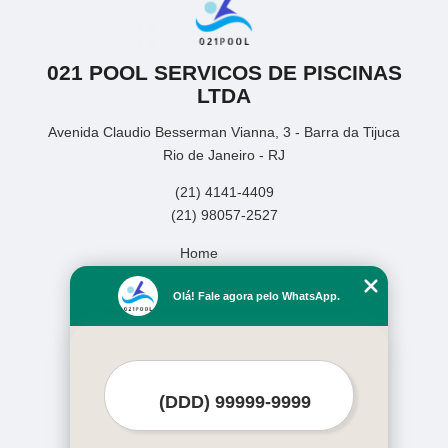
021 POOL SERVICOS DE PISCINAS
LTDA
Avenida Claudio Besserman Vianna, 3 - Barra da Tijuca
Rio de Janeiro - RJ
(21) 4141-4409
(21) 98057-2527
Home
Empresa
Olá! Fale agora pelo WhatsApp.
Missão
Serviços
Contato
Mapa do site
Mais Serviços