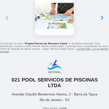
‹
›
O conteúdo do texto "
Projeto Piscina de Alvenaria Catete
" é de direito reservado. Sua
reprodução, parcial ou total, mesmo citando nossos links, é proibida sem a autorização do autor.
Crime de violação de direito autoral – artigo 184 do Código Penal –
Lei 9610/98 - Lei de direitos
autorais
.
021 POOL SERVICOS DE PISCINAS
LTDA
Avenida Claudio Besserman Vianna, 3 - Barra da Tijuca
Rio de Janeiro - RJ
(21) 4141-4409