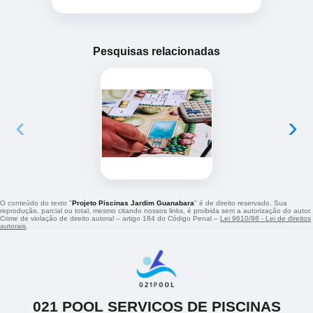
Pesquisas relacionadas
‹
›
O conteúdo do texto "
Projeto Piscinas Jardim Guanabara
" é de direito reservado. Sua
reprodução, parcial ou total, mesmo citando nossos links, é proibida sem a autorização do autor.
Crime de violação de direito autoral – artigo 184 do Código Penal –
Lei 9610/98 - Lei de direitos
autorais
.
021 POOL SERVICOS DE PISCINAS