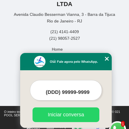
LTDA
Avenida Claudio Besserman Vianna, 3 - Barra da Tijuca
Rio de Janeiro - RJ
(21) 4141-4409
(21) 98057-2527
Home
Empresa
Olá! Fale agora pelo WhatsApp.
Missão
Serviços
Contato
Mapa do site
Mais Serviços
O inteiro teor deste site está sujeito à proteção de direitos autorais. Copyright© 021
Iniciar conversa
POOL SERVICOS DE PISCINAS LTDA (Lei 9610 de 19/02/1998)
1