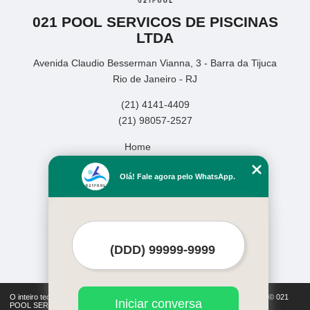
021 POOL SERVICOS DE PISCINAS
LTDA
Avenida Claudio Besserman Vianna, 3 - Barra da Tijuca
Rio de Janeiro - RJ
(21) 4141-4409
(21) 98057-2527
Home
Empresa
Olá! Fale agora pelo WhatsApp.
Missão
Serviços
Contato
Mapa do site
Mais Serviços
O inteiro teor deste site está sujeito à proteção de direitos autorais. Copyright© 021
Iniciar conversa
POOL SERVICOS DE PISCINAS LTDA (Lei 9610 de 19/02/1998)