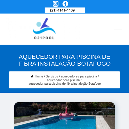
(21) 4141-4409
AQUECEDOR PARA PISCINA DE
FIBRA INSTALAÇÃO BOTAFOGO
Home
Serviços
aquecedores para piscina
aquecedor para piscina
aquecedor para piscina de fibra instalação Botafogo