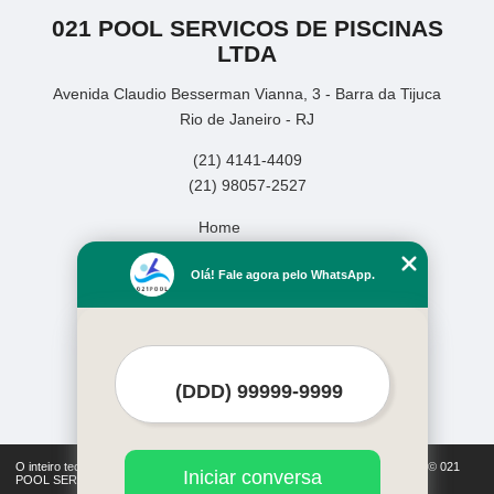
021 POOL SERVICOS DE PISCINAS
LTDA
Avenida Claudio Besserman Vianna, 3 - Barra da Tijuca
Rio de Janeiro - RJ
(21) 4141-4409
(21) 98057-2527
Home
Empresa
Olá! Fale agora pelo WhatsApp.
Missão
Serviços
Contato
Mapa do site
Mais Serviços
O inteiro teor deste site está sujeito à proteção de direitos autorais. Copyright© 021
Iniciar conversa
POOL SERVICOS DE PISCINAS LTDA (Lei 9610 de 19/02/1998)