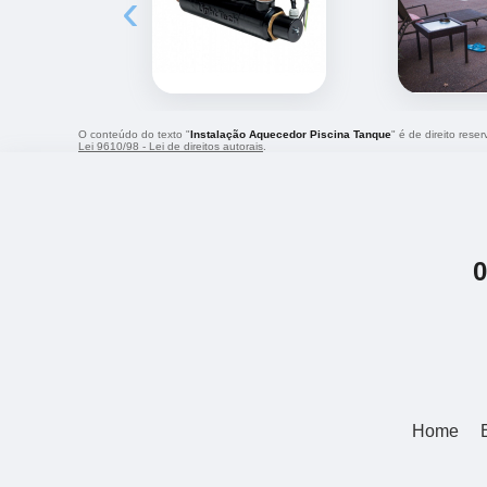
‹
O conteúdo do texto "
Instalação Aquecedor Piscina Tanque
" é de direito rese
Lei 9610/98 - Lei de direitos autorais
.
Home