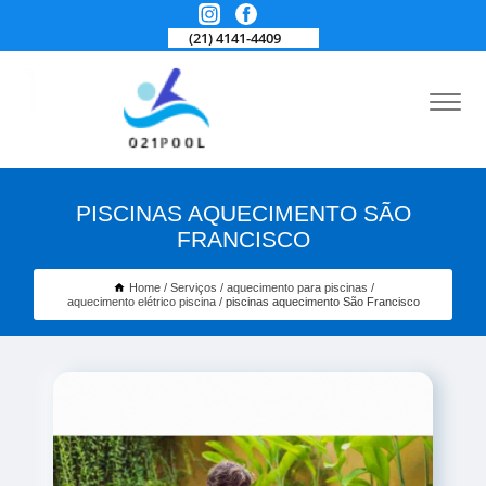
(21) 4141-4409
PISCINAS AQUECIMENTO SÃO
FRANCISCO
Home
Serviços
aquecimento para piscinas
aquecimento elétrico piscina
piscinas aquecimento São Francisco