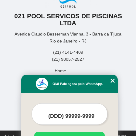
021 POOL SERVICOS DE PISCINAS
LTDA
Avenida Claudio Besserman Vianna, 3 - Barra da Tijuca
Rio de Janeiro - RJ
(21) 4141-4409
(21) 98057-2527
Home
Empresa
Olá! Fale agora pelo WhatsApp.
Missão
Serviços
Contato
Mapa do site
Mais Serviços