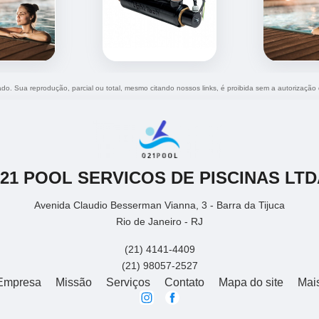
vado. Sua reprodução, parcial ou total, mesmo citando nossos links, é proibida sem a autorização
021 POOL SERVICOS DE PISCINAS LTD
Avenida Claudio Besserman Vianna, 3 - Barra da Tijuca
Rio de Janeiro - RJ
(21) 4141-4409
(21) 98057-2527
Empresa
Missão
Serviços
Contato
Mapa do site
Mai