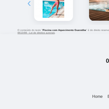
‹
O conteúdo do texto "
Piscina com Aquecimento Guaratiba
" é de direito reser
9610/98 - Lei de direitos autorais
.
Home