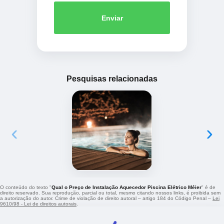
Enviar
Pesquisas relacionadas
‹
›
O conteúdo do texto "
Qual o Preço de Instalação Aquecedor Piscina Elétrico Méier
" é de
direito reservado. Sua reprodução, parcial ou total, mesmo citando nossos links, é proibida sem
a autorização do autor. Crime de violação de direito autoral – artigo 184 do Código Penal –
Lei
9610/98 - Lei de direitos autorais
.