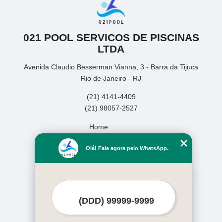
021 POOL SERVICOS DE PISCINAS
LTDA
Avenida Claudio Besserman Vianna, 3 - Barra da Tijuca
Rio de Janeiro - RJ
(21) 4141-4409
(21) 98057-2527
Home
Empresa
Olá! Fale agora pelo WhatsApp.
Missão
Serviços
Contato
Mapa do site
Mais Serviços