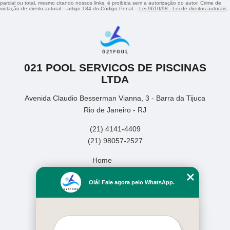
parcial ou total, mesmo citando nossos links, é proibida sem a autorização do autor. Crime de
violação de direito autoral – artigo 184 do Código Penal –
Lei 9610/98 - Lei de direitos autorais
.
021 POOL SERVICOS DE PISCINAS
LTDA
Avenida Claudio Besserman Vianna, 3 - Barra da Tijuca
Rio de Janeiro - RJ
(21) 4141-4409
(21) 98057-2527
Home
Empresa
Olá! Fale agora pelo WhatsApp.
Missão
Serviços
Contato
Mapa do site