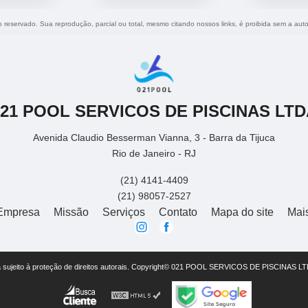
to reservado. Sua reprodução, parcial ou total, mesmo citando nossos links, é proibida sem a auto
021 POOL SERVICOS DE PISCINAS LTD
Avenida Claudio Besserman Vianna, 3 - Barra da Tijuca
Rio de Janeiro - RJ
(21) 4141-4409
(21) 98057-2527
Empresa
Missão
Serviços
Contato
Mapa do site
Mai
está sujeito à proteção de direitos autorais. Copyright© 021 POOL SERVICOS DE PISCINAS LT