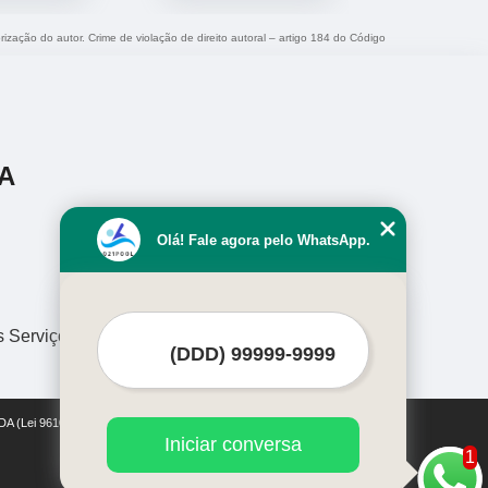
rização do autor. Crime de violação de direito autoral – artigo 184 do Código
A
Olá! Fale agora pelo WhatsApp.
s Serviços
DA (Lei 9610 de 19/02/1998)
Iniciar conversa
1