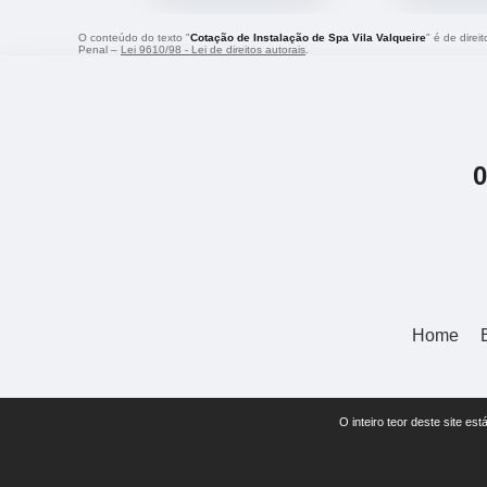
O conteúdo do texto "
Cotação de Instalação de Spa Vila Valqueire
" é de direi
Penal –
Lei 9610/98 - Lei de direitos autorais
.
Home
O inteiro teor deste site 