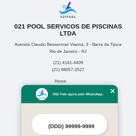
021 POOL SERVICOS DE PISCINAS
LTDA
Avenida Claudio Besserman Vianna, 3 - Barra da Tijuca
Rio de Janeiro - RJ
(21) 4141-4409
(21) 98057-2527
Home
Empresa
Olá! Fale agora pelo WhatsApp.
Missão
Serviços
Contato
Mapa do site
Mais Serviços