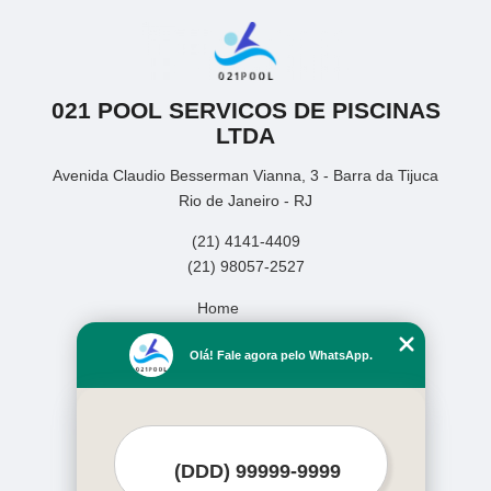
021 POOL SERVICOS DE PISCINAS
LTDA
Avenida Claudio Besserman Vianna, 3 - Barra da Tijuca
Rio de Janeiro - RJ
(21) 4141-4409
(21) 98057-2527
Home
Empresa
Olá! Fale agora pelo WhatsApp.
Missão
Serviços
Contato
Mapa do site
Mais Serviços