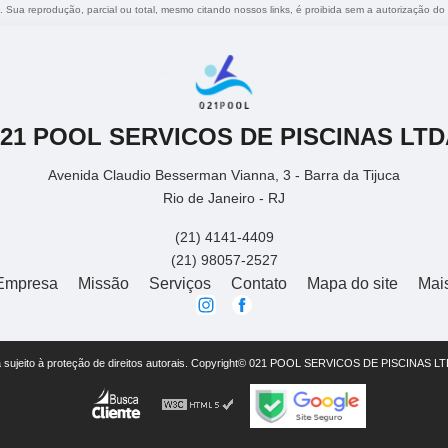
o. Sua reprodução, parcial ou total, mesmo citando nossos links, é proibida sem a autorização do
021 POOL SERVICOS DE PISCINAS LTD
Avenida Claudio Besserman Vianna, 3 - Barra da Tijuca
Rio de Janeiro - RJ
(21) 4141-4409
(21) 98057-2527
Empresa
Missão
Serviços
Contato
Mapa do site
Mai
está sujeito à proteção de direitos autorais. Copyright© 021 POOL SERVICOS DE PISCINAS LT