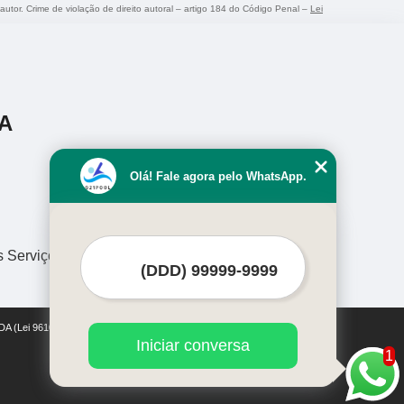
 autor. Crime de violação de direito autoral – artigo 184 do Código Penal –
Lei
A
Olá! Fale agora pelo WhatsApp.
s Serviços
DA (Lei 9610 de 19/02/1998)
Iniciar conversa
1