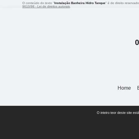
O conteúdo do texto "
Instalação Banheira Hidro Tanque
" é de direito reservad
9610/98 - Lei de direitos autorais
.
Home
O inteiro teor deste site 