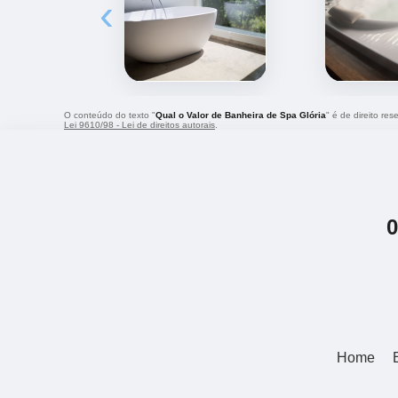
‹
O conteúdo do texto "
Qual o Valor de Banheira de Spa Glória
" é de direito re
Lei 9610/98 - Lei de direitos autorais
.
Home