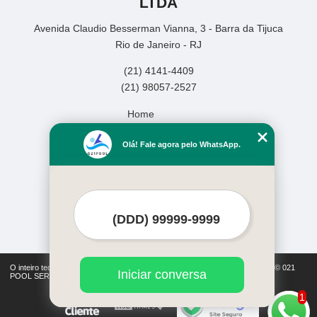
LTDA
Avenida Claudio Besserman Vianna, 3 - Barra da Tijuca
Rio de Janeiro - RJ
(21) 4141-4409
(21) 98057-2527
Home
Empresa
Olá! Fale agora pelo WhatsApp.
Missão
Serviços
Contato
Mapa do site
Mais Serviços
O inteiro teor deste site está sujeito à proteção de direitos autorais. Copyright© 021
Iniciar conversa
POOL SERVICOS DE PISCINAS LTDA (Lei 9610 de 19/02/1998)
1