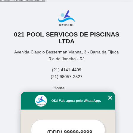
9610/98 - Lei de direitos autorais
.
021 POOL SERVICOS DE PISCINAS
LTDA
Avenida Claudio Besserman Vianna, 3 - Barra da Tijuca
Rio de Janeiro - RJ
(21) 4141-4409
(21) 98057-2527
Home
Empresa
Olá! Fale agora pelo WhatsApp.
Missão
Serviços
Contato
Mapa do site
Mais Serviços