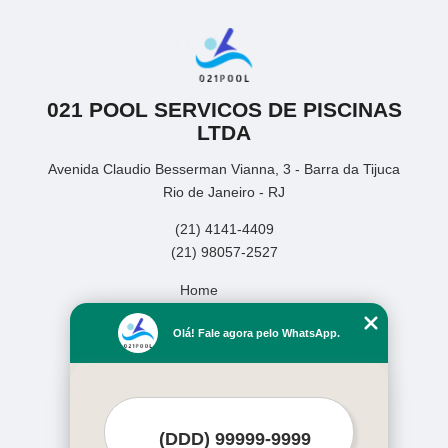
021 POOL SERVICOS DE PISCINAS
LTDA
Avenida Claudio Besserman Vianna, 3 - Barra da Tijuca
Rio de Janeiro - RJ
(21) 4141-4409
(21) 98057-2527
Home
Empresa
Olá! Fale agora pelo WhatsApp.
Missão
Serviços
Contato
Mapa do site
Mais Serviços