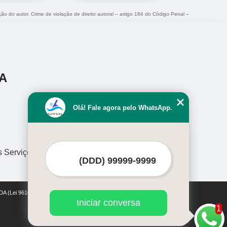
ção do autor. Crime de violação de direito autoral – artigo 184 do Código Penal –
A
Olá! Fale agora pelo WhatsApp.
s Serviços
DA (Lei 9610 de 19/02/1998)
Iniciar conversa
1