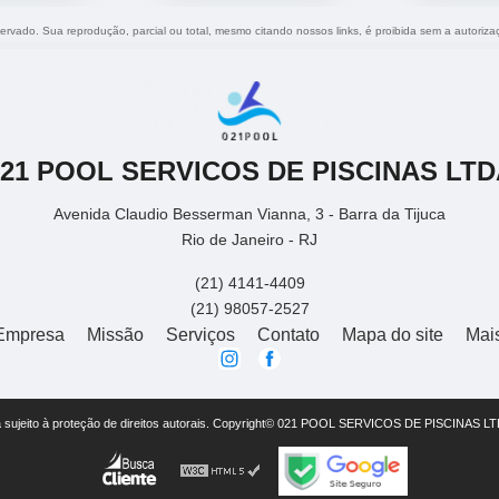
eservado. Sua reprodução, parcial ou total, mesmo citando nossos links, é proibida sem a autoriza
021 POOL SERVICOS DE PISCINAS LTD
Avenida Claudio Besserman Vianna, 3 - Barra da Tijuca
Rio de Janeiro - RJ
(21) 4141-4409
(21) 98057-2527
Empresa
Missão
Serviços
Contato
Mapa do site
Mai
está sujeito à proteção de direitos autorais. Copyright© 021 POOL SERVICOS DE PISCINAS LT