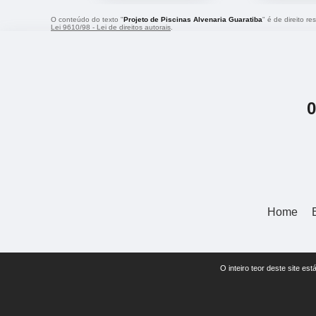
O conteúdo do texto "
Projeto de Piscinas Alvenaria Guaratiba
" é de direito r
Lei 9610/98 - Lei de direitos autorais
.
Home
O inteiro teor deste site 