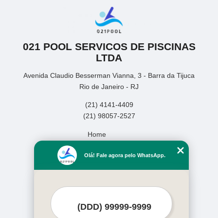
021 POOL SERVICOS DE PISCINAS
LTDA
Avenida Claudio Besserman Vianna, 3 - Barra da Tijuca
Rio de Janeiro - RJ
(21) 4141-4409
(21) 98057-2527
Home
Empresa
Olá! Fale agora pelo WhatsApp.
Missão
Serviços
Contato
Mapa do site
Mais Serviços