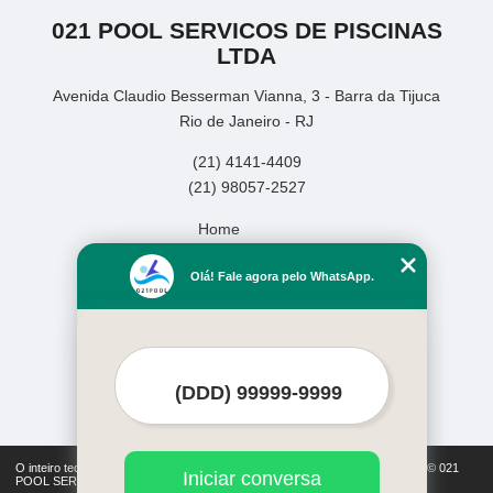
021 POOL SERVICOS DE PISCINAS
LTDA
Avenida Claudio Besserman Vianna, 3 - Barra da Tijuca
Rio de Janeiro - RJ
(21) 4141-4409
(21) 98057-2527
Home
Empresa
Olá! Fale agora pelo WhatsApp.
Missão
Serviços
Contato
Mapa do site
Mais Serviços
O inteiro teor deste site está sujeito à proteção de direitos autorais. Copyright© 021
Iniciar conversa
POOL SERVICOS DE PISCINAS LTDA (Lei 9610 de 19/02/1998)