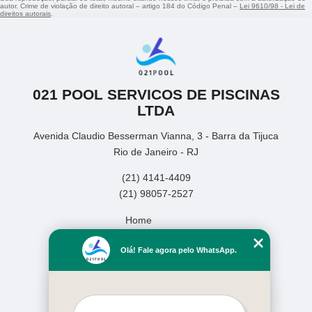
autor. Crime de violação de direito autoral – artigo 184 do Código Penal –
Lei 9610/98 - Lei de
direitos autorais
.
021 POOL SERVICOS DE PISCINAS
LTDA
Avenida Claudio Besserman Vianna, 3 - Barra da Tijuca
Rio de Janeiro - RJ
(21) 4141-4409
(21) 98057-2527
Home
Empresa
Olá! Fale agora pelo WhatsApp.
Missão
Serviços
Contato
Mapa do site