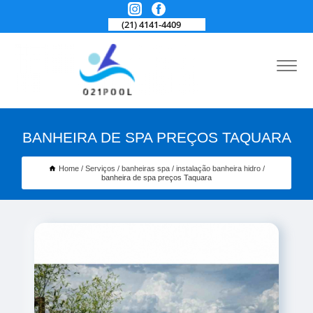
(21) 4141-4409
BANHEIRA DE SPA PREÇOS TAQUARA
Home
Serviços
banheiras spa
instalação banheira hidro
banheira de spa preços Taquara