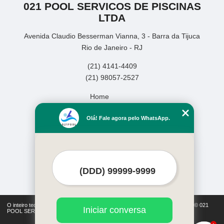
021 POOL SERVICOS DE PISCINAS
LTDA
Avenida Claudio Besserman Vianna, 3 - Barra da Tijuca
Rio de Janeiro - RJ
(21) 4141-4409
(21) 98057-2527
Home
Empresa
Olá! Fale agora pelo WhatsApp.
Missão
Serviços
Contato
Mapa do site
Mais Serviços
O inteiro teor deste site está sujeito à proteção de direitos autorais. Copyright© 021
Iniciar conversa
POOL SERVICOS DE PISCINAS LTDA (Lei 9610 de 19/02/1998)