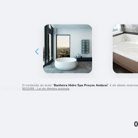
‹
O conteúdo do texto "
Banheira Hidro Spa Preços Andaraí
" é de direito reserv
9610/98 - Lei de direitos autorais
.