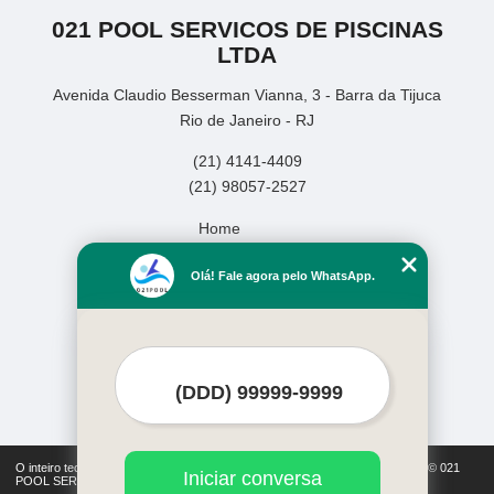
021 POOL SERVICOS DE PISCINAS
LTDA
Avenida Claudio Besserman Vianna, 3 - Barra da Tijuca
Rio de Janeiro - RJ
(21) 4141-4409
(21) 98057-2527
Home
Empresa
Olá! Fale agora pelo WhatsApp.
Missão
Serviços
Contato
Mapa do site
Mais Serviços
O inteiro teor deste site está sujeito à proteção de direitos autorais. Copyright© 021
Iniciar conversa
POOL SERVICOS DE PISCINAS LTDA (Lei 9610 de 19/02/1998)