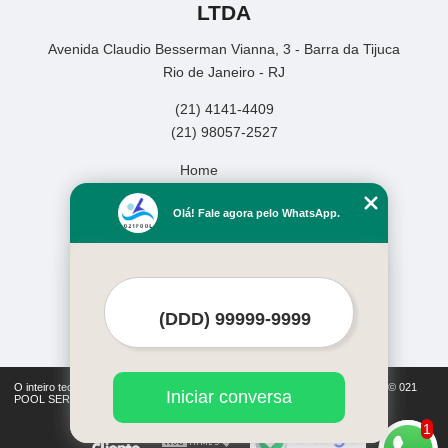
LTDA
Avenida Claudio Besserman Vianna, 3 - Barra da Tijuca
Rio de Janeiro - RJ
(21) 4141-4409
(21) 98057-2527
Home
Empresa
Olá! Fale agora pelo WhatsApp.
Missão
Serviços
Contato
Mapa do site
Mais Serviços
O inteiro teor deste site está sujeito à proteção de direitos autorais. Copyright© 021
Iniciar conversa
POOL SERVICOS DE PISCINAS LTDA (Lei 9610 de 19/02/1998)
1